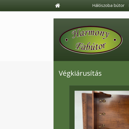
Hálószoba bútor
Végkiárusítás