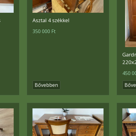
s
Asztal 4 székkel
350 000 Ft
Gardr
220x
450 0
Bővebben
Bőv