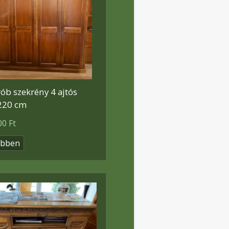
ób szekrény 4 ajtós
220 cm
00 Ft
ebben