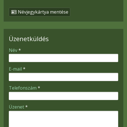
Névjegykártya mentése
Üzenetküldés
-
Név
*
-
E-mail
*
-
Telefonszám
*
-
Üzenet
*
-