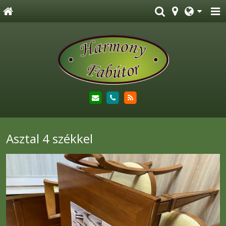
Asztal 4 székkel