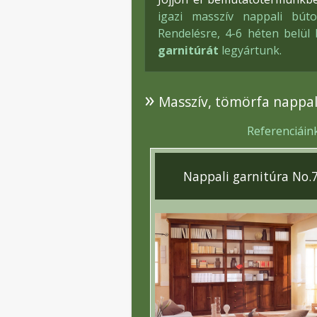
igazi masszív nappali búto
Rendelésre, 4-6 héten belü
garnitúrát
legyártunk.
»
Masszív, tömörfa nappali
Referenciáin
Nappali garnitúra No.7