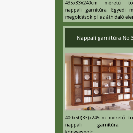
435x33x240cm méretű tö
nappali garnitúra.
Egyedi m
megoldások pl. az áthidaló el
Nappali garnitúra No.3
400x50(33)x245cm méretű t
nappali garnitúra.
könyvespolc