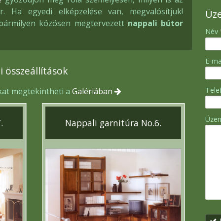
r. Ha egyedi elképzelése van, megvalósítjuk!
Üz
l bármilyen közösen megtervezett
nappali bútor
-
Név
-
E-ma
 összeállítások
-
Tel
kat megtekintheti a
Galériában
-
Üze
.
Nappali garnitúra No.6.
-
-
-