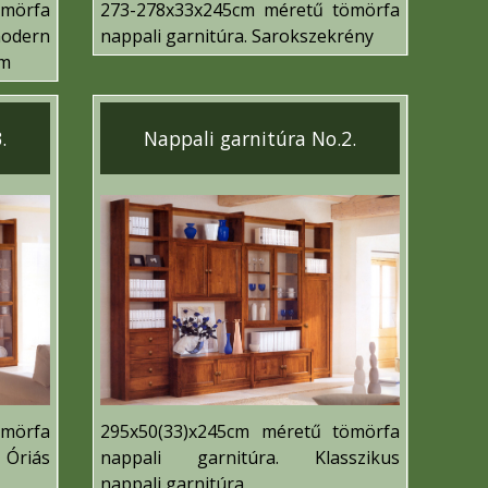
mörfa
273-278x33x245cm méretű tömörfa
odern
nappali garnitúra.
Sarokszekrény
em
.
Nappali garnitúra No.2.
ömörfa
295x50(33)x245cm méretű tömörfa
Óriás
nappali garnitúra. K
lasszikus
nappali garnitúra