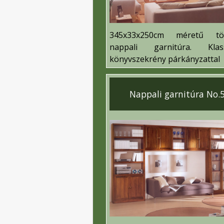
345x33x250cm méretű tö
nappali garnitúra. Klass
könyvszekrény párkányzattal
Nappali garnitúra No.5