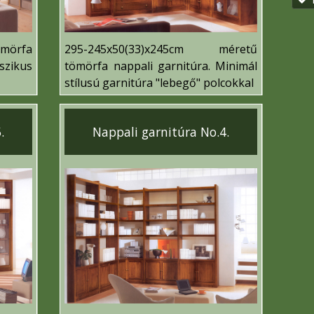
mörfa
295-245x50(33)x245cm méretű
zikus
tömörfa nappali garnitúra. Minimál
stílusú garnitúra "lebegő" polcokkal
.
Nappali garnitúra No.4.