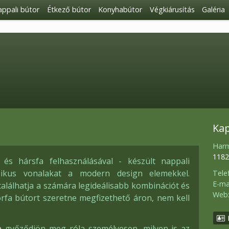
ppali bútor
Étkező bútor
Konyhabútor
Végkiárusítás
Galéria
Kap
Harm
1182
és hársfa felhasználásával - készült nappali
zikus vonalakat a modern design elemekkel.
Tele
E-mai
lálhatja a számára legideálisabb kombinációt és
Web
örfa bútort szeretne megfizethető áron, nem kell
e
győződjön meg róla személyesen, milyen is az