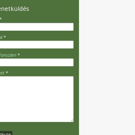
enetküldés
*
il
*
efonszám
*
net
*
Elküld