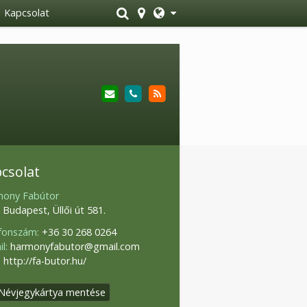
Kapcsolat
csolat
ony Fabútor
 Budapest, Üllői út 581.
fonszám:
+36 30 268 0264
l:
harmonyfabutor@gmail.com
:
http://fa-butor.hu/
Névjegykártya mentése