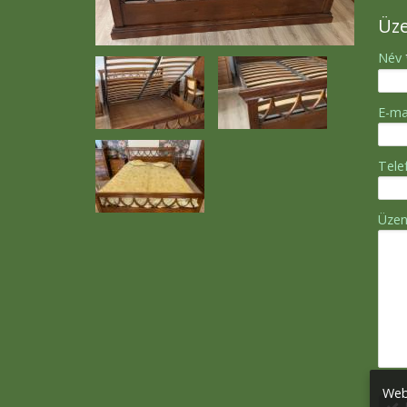
Üz
-
Név
-
E-ma
-
Tel
-
Üze
-
-
-
Web