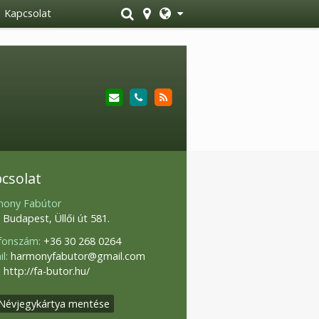
Kapcsolat
csolat
ony Fabútor
 Budapest, Üllői út 581.
fonszám:
+36 30 268 0264
l:
harmonyfabutor@gmail.com
:
http://fa-butor.hu/
Névjegykártya mentése