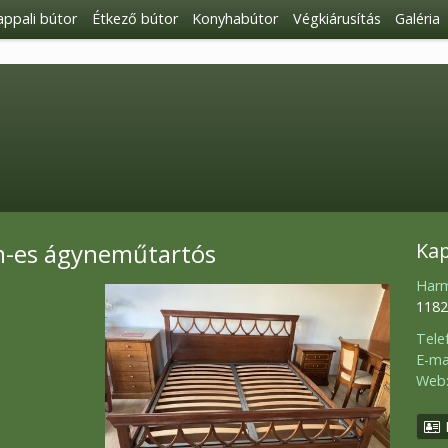
ppali bútor
Étkező bútor
Konyhabútor
Végkiárusítás
Galéria
m-es ágyneműtartós
Kap
Harm
1182
Tele
E-mai
Web