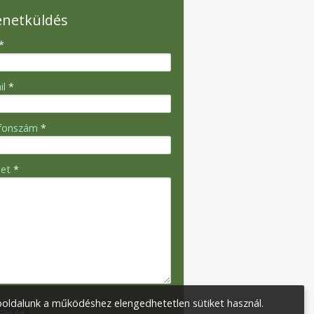
enetküldés
*
il
*
efonszám
*
net
*
oldalunk a működéshez elengedhetetlen sütiket használ.
Elküld