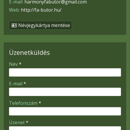
E-mail:
harmonyfabutor@gmail.com
Web:
http://fa-butor.hu/
Névjegykártya mentése
Üzenetküldés
-
Név
*
-
E-mail
*
-
Telefonszám
*
-
Üzenet
*