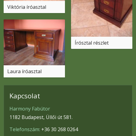
Viktória íróasztal
Írósztal részlet
Laura íróasztal
Kapcsolat
Harmony Fabútor
1182 Budapest, Üllői út 581.
Telefonszám:
+36 30 268 0264