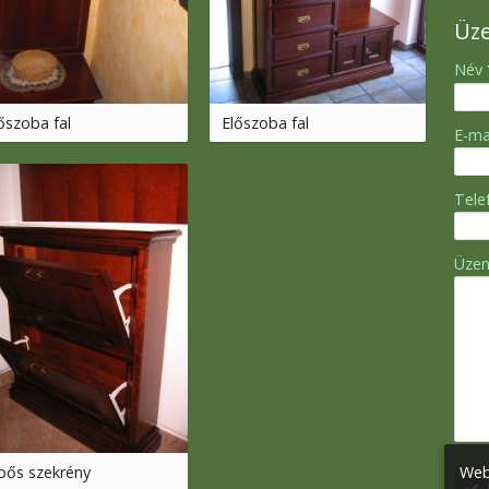
Üz
-
Név
őszoba fal
Előszoba fal
-
E-ma
-
Tel
-
Üze
-
-
-
Web
pős szekrény