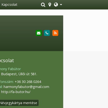
Kapcsolat
csolat
ony Fabútor
 Budapest, Üllői út 581.
fonszám:
+36 30 268 0264
l:
harmonyfabutor@gmail.com
:
http://fa-butor.hu/
Névjegykártya mentése