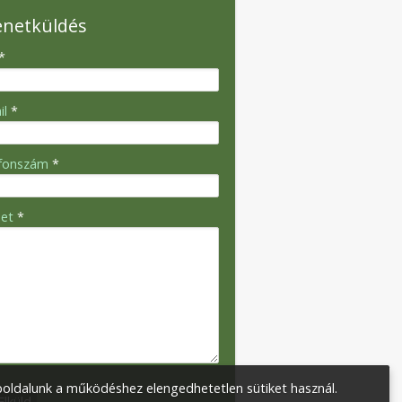
enetküldés
*
il
*
efonszám
*
net
*
oldalunk a működéshez elengedhetetlen sütiket használ.
Elküld