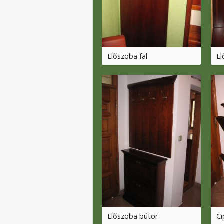
Előszoba fal
El
Előszoba bútor
Ci