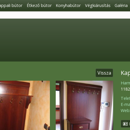
ppali bútor
Étkező bútor
Konyhabútor
Végkiárusítás
Galéria
Kap
Vissza
Harm
1182
Tele
E-mai
Web