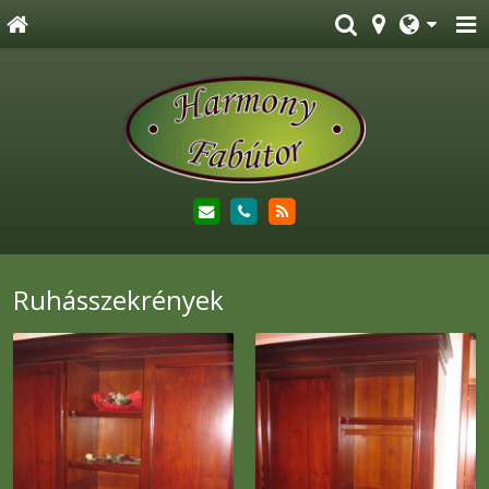
Ruhásszekrények