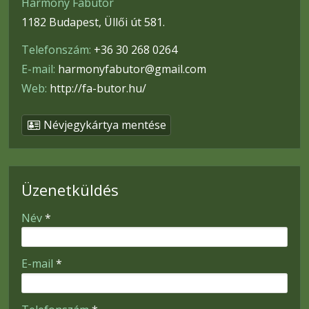
Harmony Fabútor
1182 Budapest, Üllői út 581.
Telefonszám:
+36 30 268 0264
E-mail:
harmonyfabutor@gmail.com
Web:
http://fa-butor.hu/
Névjegykártya mentése
Üzenetküldés
-
Név
*
-
E-mail
*
-